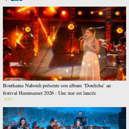
Bouthaina Nabouli présente son album ‘Doulicha’ au
festival Hammamet 2026 : Une star est lancée
KULT