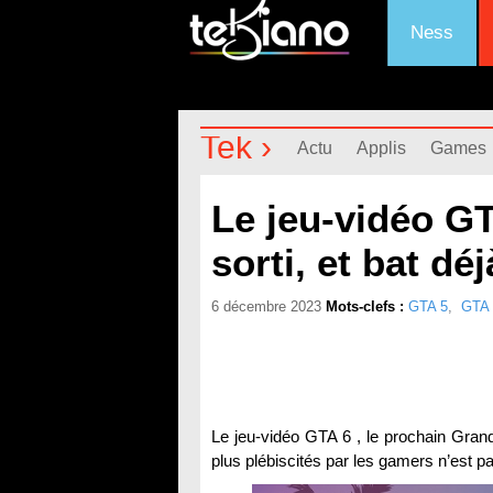
Ness
Tek ›
Actu
Applis
Games
Le jeu-vidéo GT
sorti, et bat dé
6 décembre 2023
Mots-clefs :
GTA 5
,
GTA 
Le jeu-vidéo GTA 6 , le prochain Grand
plus plébiscités par les gamers n’est pa