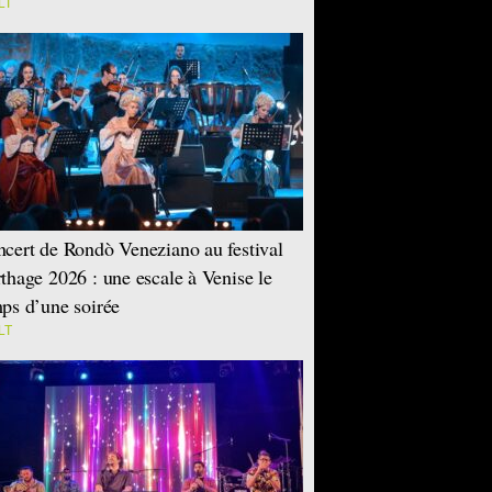
LT
cert de Rondò Veneziano au festival
thage 2026 : une escale à Venise le
ps d’une soirée
LT