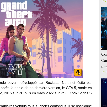
KU
Con
Car
tem
KU
nde ouvert, développé par Rockstar North et édité par
près la sortie de sa dernière version, le GTA 5, sortie en
One, 2015 sur PC puis en mars 2022 sur PS5, Xbox Series S
mplaires vendus tous supports confondus. Il se positionne