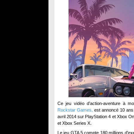
Ce jeu vidéo d’action-aventure à mo
Rockstar Games,
est annoncé 10 ans a
avril 2014 sur PlayStation 4 et Xbox 
et Xbox Series X.
Le jeu GTA 5 compte 180 millions d’exe