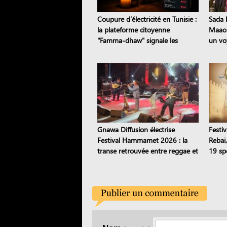
Coupure d’électricité en Tunisie :
Sada E
la plateforme citoyenne
Maaou
"Famma-dhaw" signale les
un vo
pannes en temps réel
patri
Gnawa Diffusion électrise
Festiv
Festival Hammamet 2026 : la
Rebai
transe retrouvée entre reggae et
19 sp
stambeli