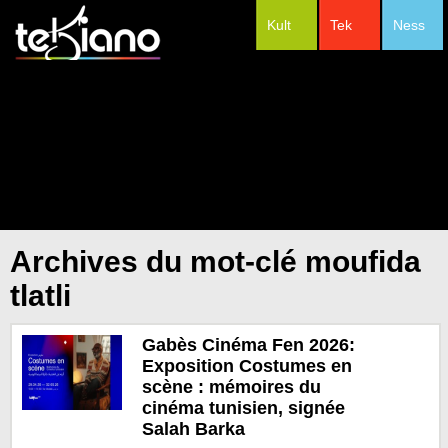
Kult
Tek
Ness
#Festivals
Archives du mot-clé moufida
tlatli
Gabès Cinéma Fen 2026:
Exposition Costumes en
scène : mémoires du
cinéma tunisien, signée
Salah Barka