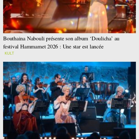
Bouthaina Nabouli présente son album ‘Doulicha’ au
festival Hammamet 2026 : Une star est lancée
KULT