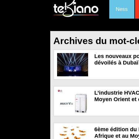
Ness
Archives du mot-cl
Les nouveaux po
dévoilés à Dubaï
L’industrie HVAC
Moyen Orient et 
6ème édition du 
Afrique et au Mo