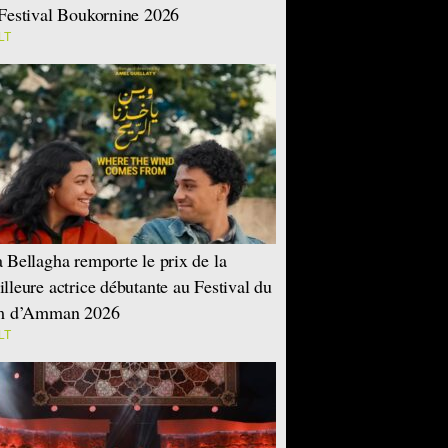
Festival Boukornine 2026
LT
 Bellagha remporte le prix de la
lleure actrice débutante au Festival du
lm d’Amman 2026
LT