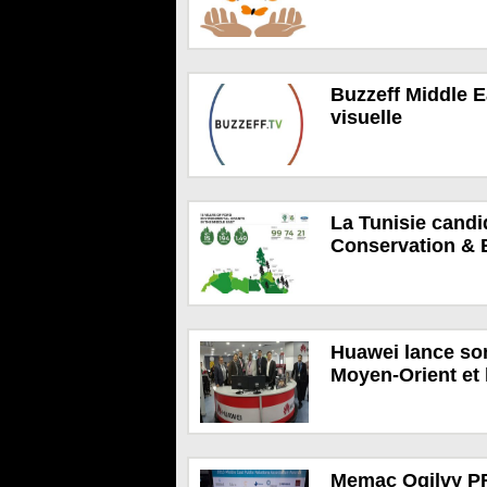
Buzzeff Middle Ea
visuelle
La Tunisie cand
Conservation & 
Huawei lance son
Moyen-Orient et 
Memac Ogilvy PR 