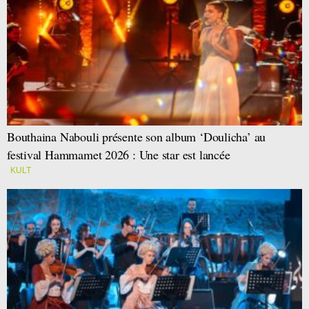
Bouthaina Nabouli présente son album ‘Doulicha’ au
festival Hammamet 2026 : Une star est lancée
KULT