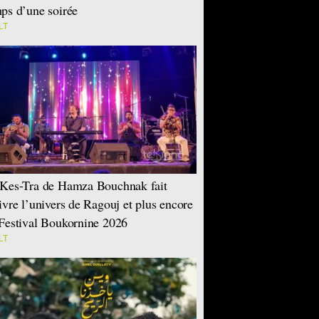
ps d’une soirée
LT
Kes-Tra de Hamza Bouchnak fait
ivre l’univers de Ragouj et plus encore
Festival Boukornine 2026
LT