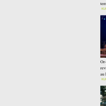
tem
KU
Or-
rev
au 
KU