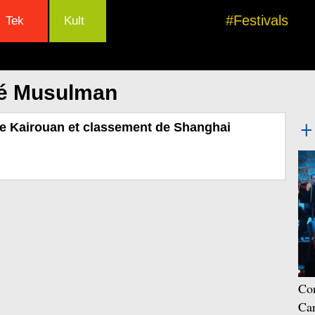
#Festivals
Tek
Kult
lé Musulman
de Kairouan et classement de Shanghai
Con
Car