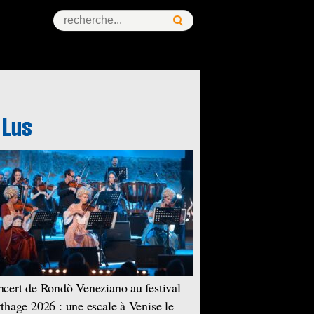
cert de Rondò Veneziano au festival
thage 2026 : une escale à Venise le