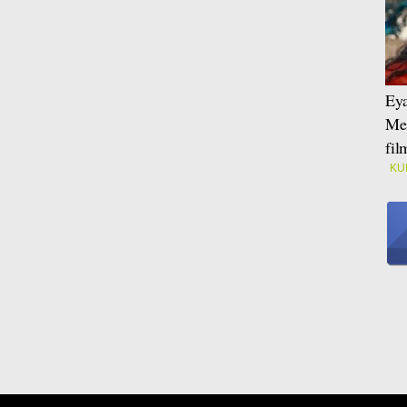
Eya
Mei
fi
KU