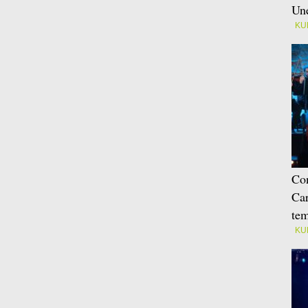
Une
KU
Con
Car
tem
KU