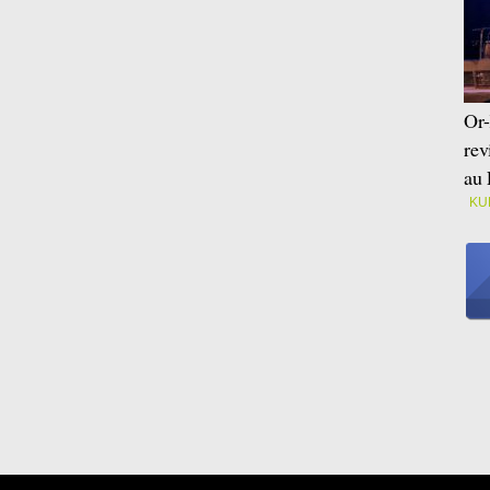
Or-
rev
au 
KU