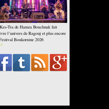
Kes-Tra de Hamza Bouchnak fait
ivre l’univers de Ragouj et plus encore
Festival Boukornine 2026
LT