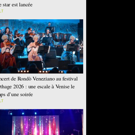
 star est lancée
LT
cert de Rondò Veneziano au festival
thage 2026 : une escale à Venise le
ps d’une soirée
LT