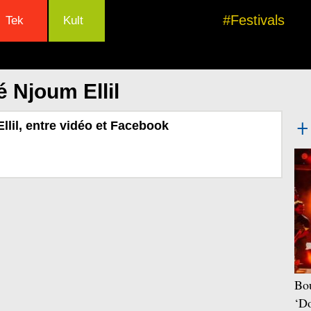
#Festivals
Tek
Kult
 Njoum Ellil
llil, entre vidéo et Facebook
Bou
‘Do