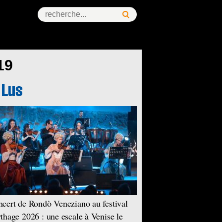
19
cert de Rondò Veneziano au festival
thage 2026 : une escale à Venise le