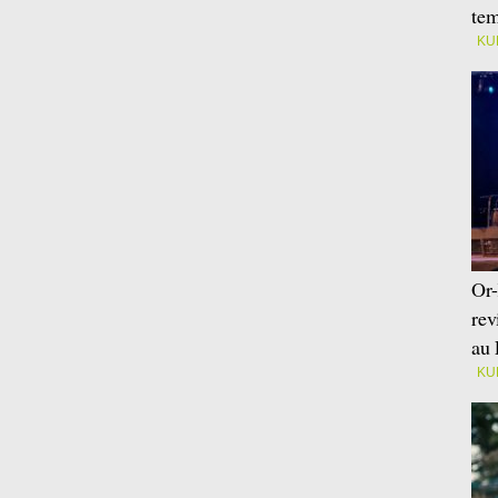
tem
KU
Or-
rev
au 
KU