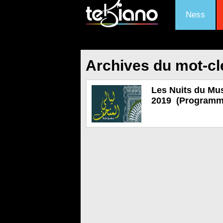
Ness
Archives du mot-cl
Les Nuits du Mus
2019 (Programm