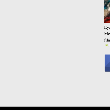
Eya
Mei
fi
KU