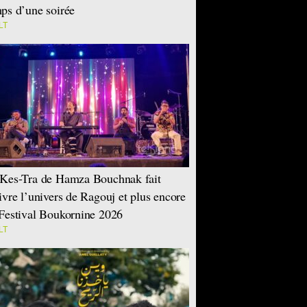
ps d’une soirée
LT
Kes-Tra de Hamza Bouchnak fait
ivre l’univers de Ragouj et plus encore
Festival Boukornine 2026
LT