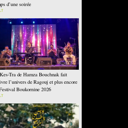
ps d’une soirée
LT
Kes-Tra de Hamza Bouchnak fait
ivre l’univers de Ragouj et plus encore
Festival Boukornine 2026
LT