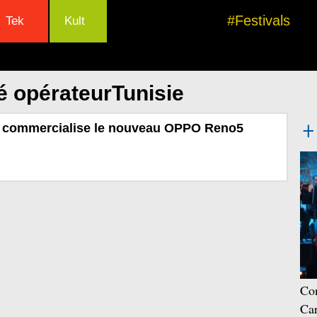
#Festivals
Tek
Kult
é opérateurTunisie
 commercialise le nouveau OPPO Reno5
Con
Car