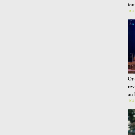
tem
KU
Or-
rev
au 
KU