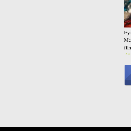
Eya
Mei
fi
KU