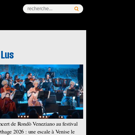
cert de Rondò Veneziano au festival
thage 2026 : une escale à Venise le