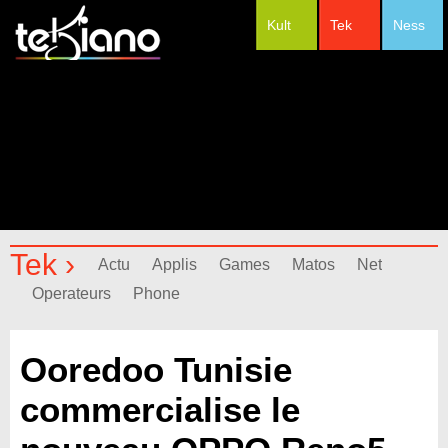
Kult
Tek
Ness
#Festivals
Tek ›
Actu
Applis
Games
Matos
Net
Operateurs
Phone
Ooredoo Tunisie
commercialise le