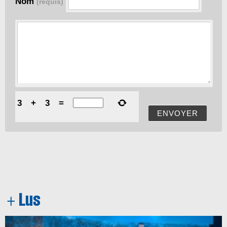
Nom
(requis)
3
+
3
=
ENVOYER