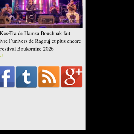
Kes-Tra de Hamza Bouchnak fait
ivre l’univers de Ragouj et plus encore
Festival Boukornine 2026
LT