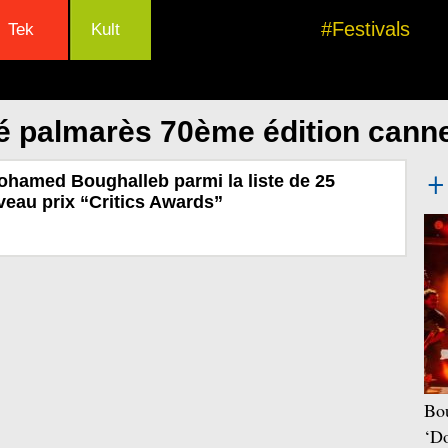
#Festivals
Tek
Kult
é palmarès 70ème édition cann
ohamed Boughalleb parmi la liste de 25
veau prix “Critics Awards”
Bou
‘Do