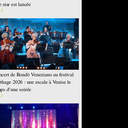
 star est lancée
LT
cert de Rondò Veneziano au festival
thage 2026 : une escale à Venise le
ps d’une soirée
LT