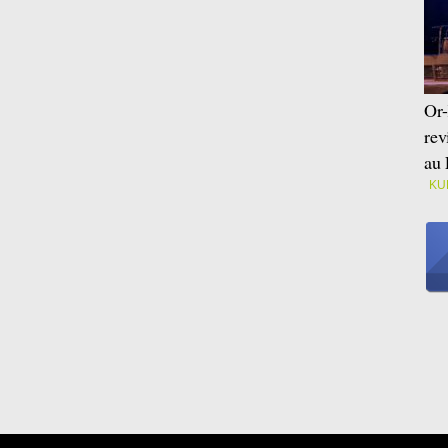
Or-
rev
au 
KU