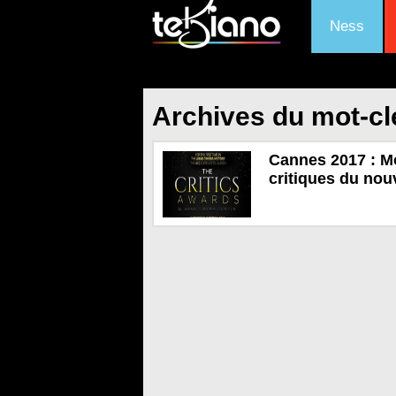
Ness
Archives du mot-cl
Cannes 2017 : M
critiques du nou