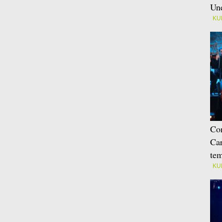
Une
KU
Con
Car
tem
KU