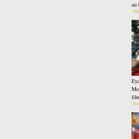
au 
KU
Eya
Mei
fi
KU