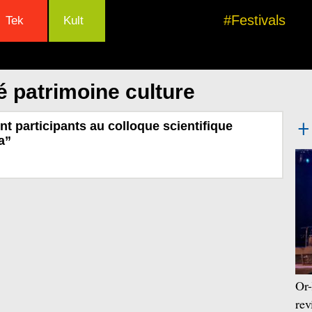
#Festivals
Tek
Kult
é patrimoine culture
nt participants au colloque scientifique
a”
Or-
rev