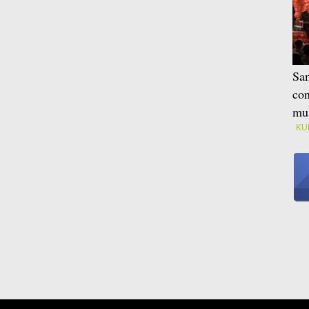
Sam
con
mus
KU