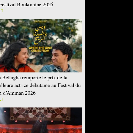
Festival Boukornine 2026
LT
 Bellagha remporte le prix de la
lleure actrice débutante au Festival du
lm d’Amman 2026
LT