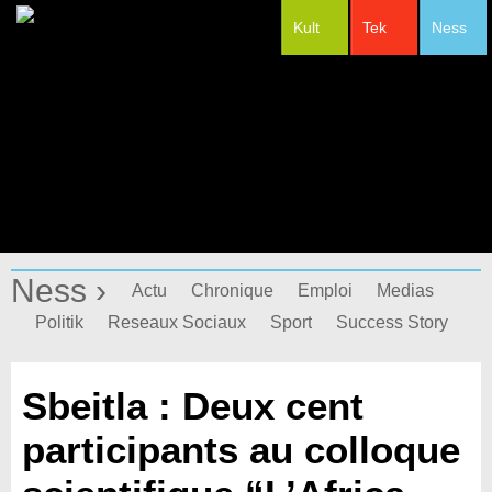
Kult
Tek
Ness
#Festivals
Ness ›
Actu
Chronique
Emploi
Medias
Politik
Reseaux Sociaux
Sport
Success Story
Sbeitla : Deux cent
participants au colloque