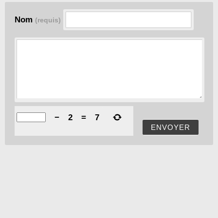
Nom
(requis)
−
2
=
7
ENVOYER