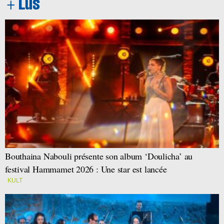
Bouthaina Nabouli présente son album ‘Doulicha’ au
festival Hammamet 2026 : Une star est lancée
KULT