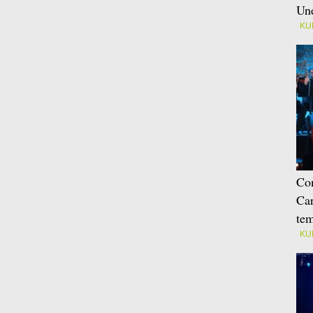
Une
KU
Con
Car
tem
KU