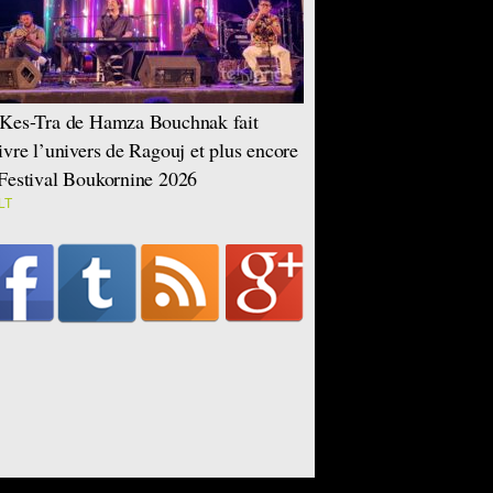
Kes-Tra de Hamza Bouchnak fait
ivre l’univers de Ragouj et plus encore
Festival Boukornine 2026
LT