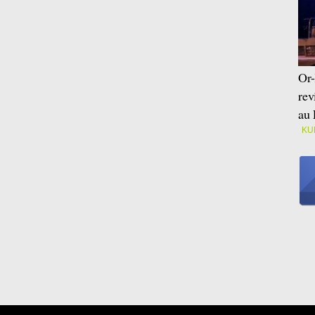
Or-
rev
au 
KU