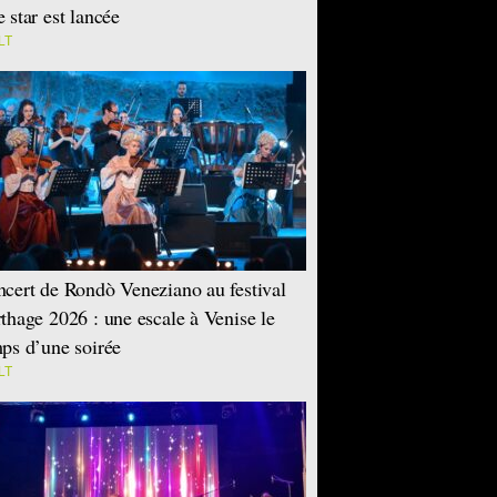
 star est lancée
LT
cert de Rondò Veneziano au festival
thage 2026 : une escale à Venise le
ps d’une soirée
LT