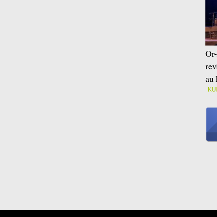
Or-
rev
au 
KU