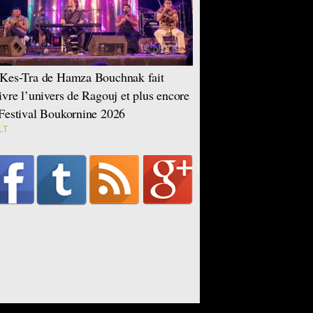
Kes-Tra de Hamza Bouchnak fait
ivre l’univers de Ragouj et plus encore
Festival Boukornine 2026
LT