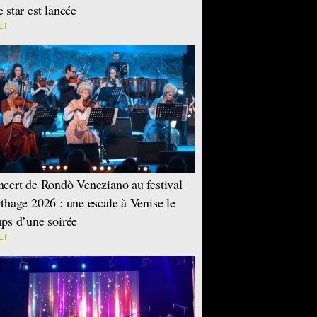
 star est lancée
LT
cert de Rondò Veneziano au festival
thage 2026 : une escale à Venise le
ps d’une soirée
LT