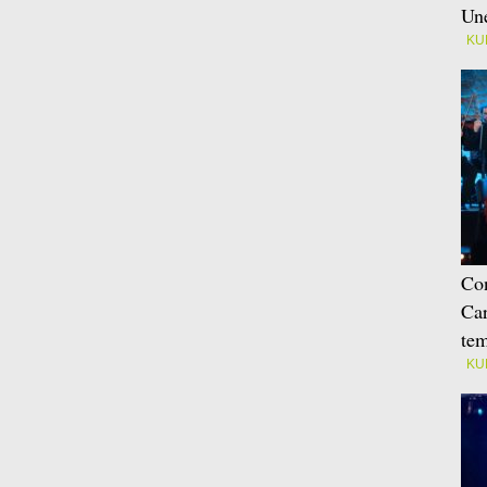
Une
KU
Con
Car
tem
KU