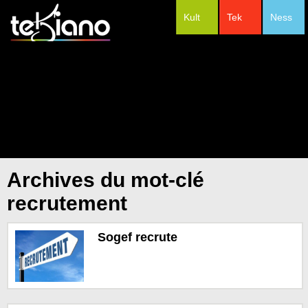
Kult
Tek
Ness
#Festivals
Archives du mot-clé
recrutement
Sogef recrute