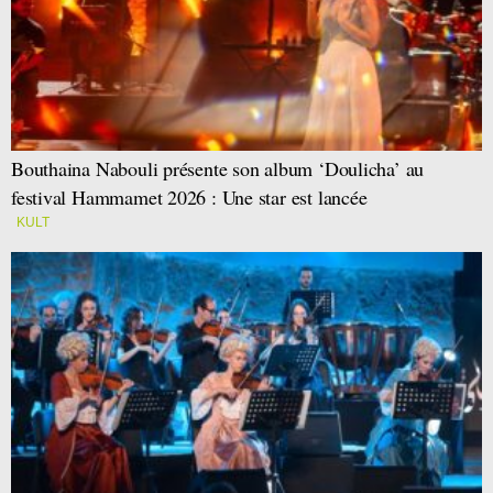
Bouthaina Nabouli présente son album ‘Doulicha’ au
festival Hammamet 2026 : Une star est lancée
KULT