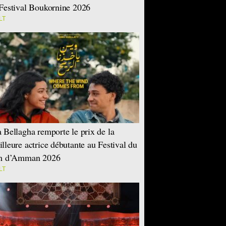
Festival Boukornine 2026
LT
 Bellagha remporte le prix de la
lleure actrice débutante au Festival du
lm d’Amman 2026
LT