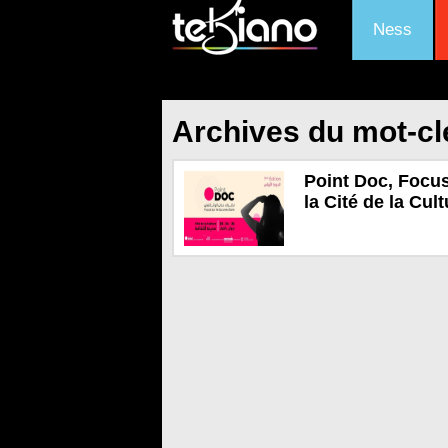
Ness
Archives du mot-cl
Point Doc, Focus
la Cité de la Cul