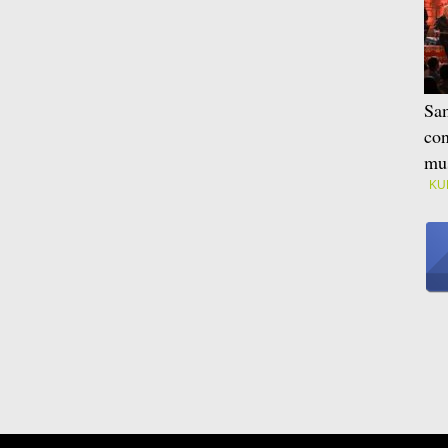
Sam
con
mus
KU