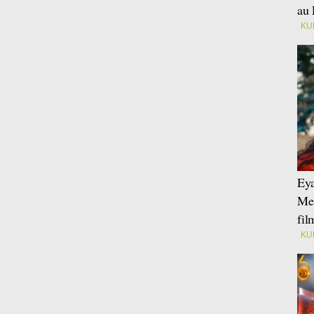
au 
KU
Eya
Mei
fi
KU