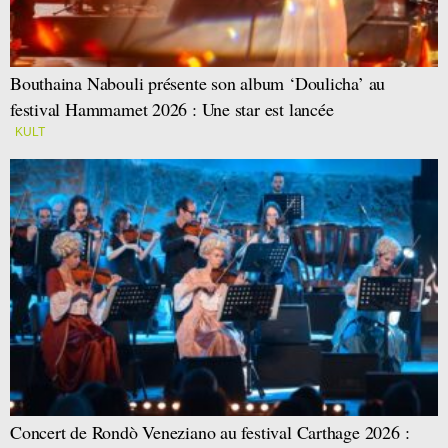
Bouthaina Nabouli présente son album ‘Doulicha’ au
festival Hammamet 2026 : Une star est lancée
KULT
Concert de Rondò Veneziano au festival Carthage 2026 :