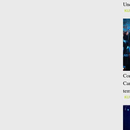
Une
KU
Con
Car
tem
KU