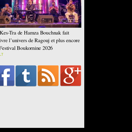
Kes-Tra de Hamza Bouchnak fait
ivre l’univers de Ragouj et plus encore
Festival Boukornine 2026
LT