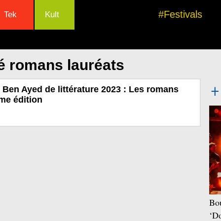
#Festivals
Tek
Kult
é romans lauréats
Ben Ayed de littérature 2023 : Les romans
ème édition
Bou
‘Do