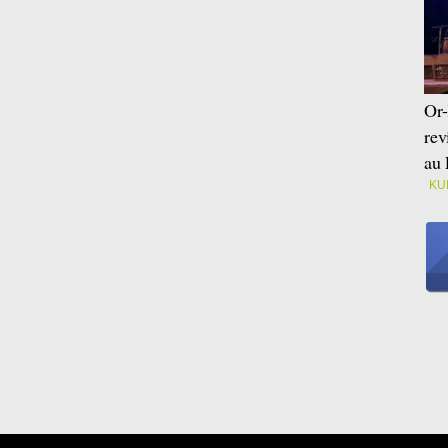
Or-
rev
au 
KU