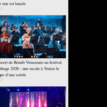
 star est lancée
LT
cert de Rondò Veneziano au festival
thage 2026 : une escale à Venise le
ps d’une soirée
LT