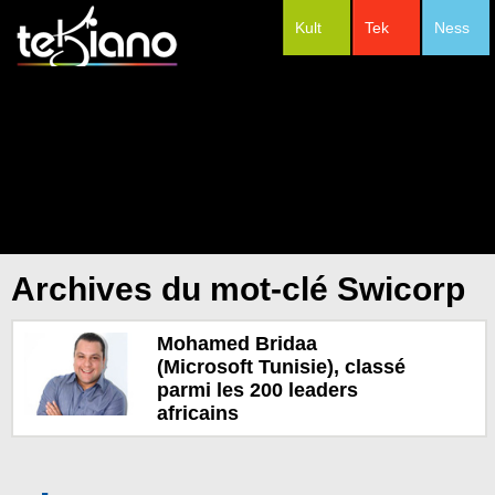
Kult
Tek
Ness
#Festivals
Archives du mot-clé Swicorp
Mohamed Bridaa
(Microsoft Tunisie), classé
parmi les 200 leaders
africains