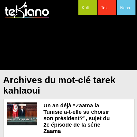
Kult
Tek
Ness
#Festivals
Archives du mot-clé tarek
kahlaoui
Un an déjà “Zaama la
Tunisie a-t-elle su choisir
son président?”, sujet du
2e épisode de la série
Zaama