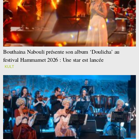
Bouthaina Nabouli présente son album ‘Doulicha’ au
festival Hammamet 2026 : Une star est lancée
KULT