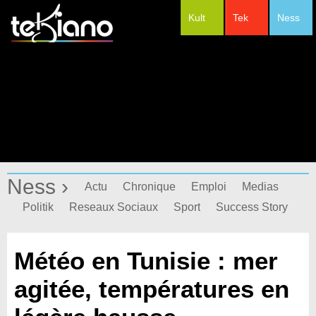
Kult
Tek
Ness
#Festivals
Ness ›
Actu
Chronique
Emploi
Medias
Politik
Reseaux Sociaux
Sport
Success Story
Météo en Tunisie : mer
agitée, températures en