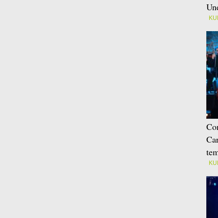
Une
KU
Con
Car
tem
KU