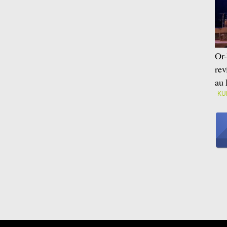
Or-
rev
au 
KU