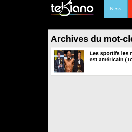
Ness
Archives du mot-cl
Les sportifs les
est américain (T