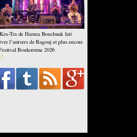
Kes-Tra de Hamza Bouchnak fait
ivre l’univers de Ragouj et plus encore
Festival Boukornine 2026
LT