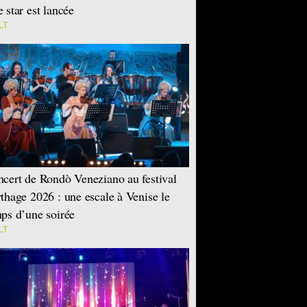
 star est lancée
LT
cert de Rondò Veneziano au festival
thage 2026 : une escale à Venise le
ps d’une soirée
LT