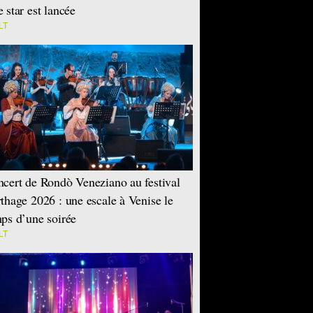
 star est lancée
LT
cert de Rondò Veneziano au festival
thage 2026 : une escale à Venise le
ps d’une soirée
LT