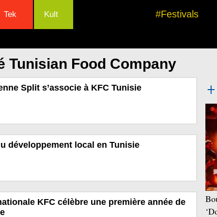
#Festivals
Tek
Kult
lé Tunisian Food Company
ienne Split s’associe à KFC Tunisie
u développement local en Tunisie
Bou
nationale KFC célèbre une première année de
‘Do
ie