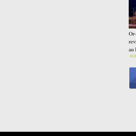
Or-
rev
au 
KU