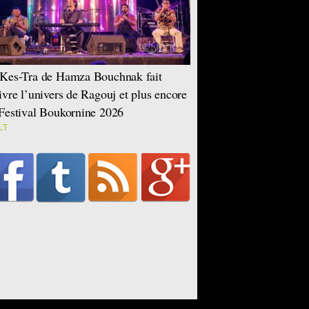
Kes-Tra de Hamza Bouchnak fait
ivre l’univers de Ragouj et plus encore
Festival Boukornine 2026
LT