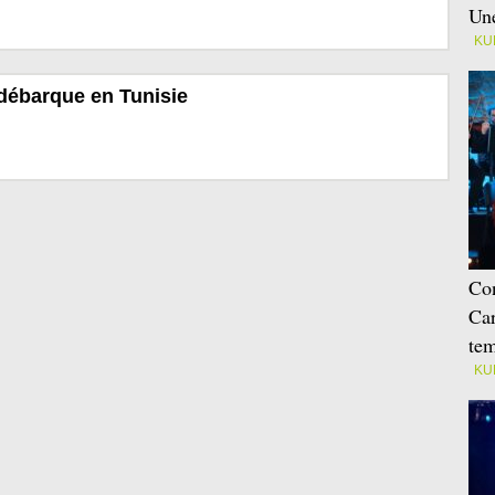
Une
KU
débarque en Tunisie
Con
Car
tem
KU