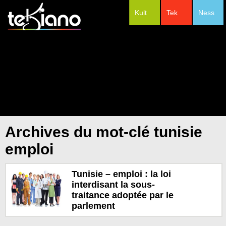
Kult
Tek
Ness
#Festivals
Archives du mot-clé tunisie
emploi
Tunisie – emploi : la loi
interdisant la sous-
traitance adoptée par le
parlement