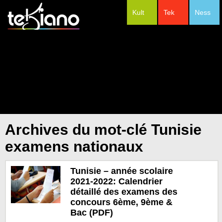
Kult
Tek
Ness
#Festivals
Archives du mot-clé Tunisie
examens nationaux
Tunisie – année scolaire
2021-2022: Calendrier
détaillé des examens des
concours 6ème, 9ème &
Bac (PDF)