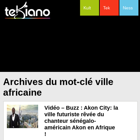
Kult
Tek
Ness
#Festivals
Archives du mot-clé ville
africaine
Vidéo – Buzz : Akon City: la
ville futuriste rêvée du
chanteur sénégalo-
américain Akon en Afrique
!