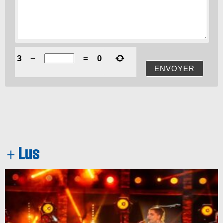
3
−
=
0
ENVOYER