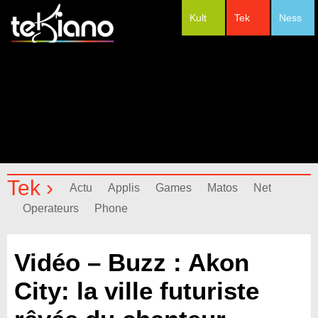
Kult
Tek
Ness
#Festivals
Tek ›
Actu
Applis
Games
Matos
Net
Operateurs
Phone
Vidéo – Buzz : Akon
City: la ville futuriste