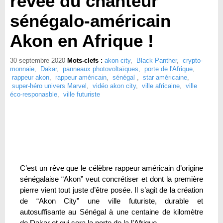
rêvée du chanteur
sénégalo-américain
Akon en Afrique !
30 septembre 2020
Mots-clefs :
akon city
,
Black Panther
,
crypto-
monnaie
,
Dakar
,
panneaux photovoltaïques
,
porte de l'Afrique
,
rappeur akon
,
rappeur américain
,
sénégal
,
star américaine
,
super-héro univers Marvel
,
vidéo akon city
,
ville africaine
,
ville
éco-responasble
,
ville futuriste
C’est un rêve que le célèbre rappeur américain d’origine
sénégalaise “Akon” veut concrétiser et dont la première
pierre vient tout juste d’être posée. Il s’agit de la création
de “Akon City” une ville futuriste, durable et
autosuffisante au Sénégal à une centaine de kilomètre
de Dakar et qui sera la porte de la l’Afrique.