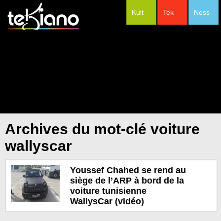
Kult
Tek
Ness
#Festivals
Archives du mot-clé voiture
wallyscar
Youssef Chahed se rend au
siège de l’ARP à bord de la
voiture tunisienne
WallysCar (vidéo)