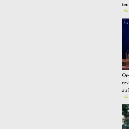
tem
KU
Or-
rev
au 
KU