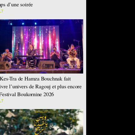
ps d’une soirée
LT
Kes-Tra de Hamza Bouchnak fait
ivre l’univers de Ragouj et plus encore
Festival Boukornine 2026
LT