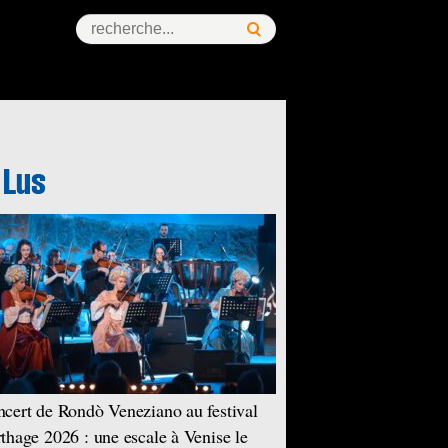
cert de Rondò Veneziano au festival
thage 2026 : une escale à Venise le