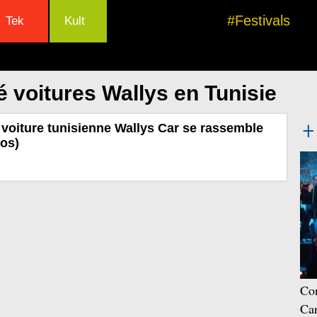
#Festivals
Tek
Kult
 voitures Wallys en Tunisie
a voiture tunisienne Wallys Car se rassemble
os)
Con
Car