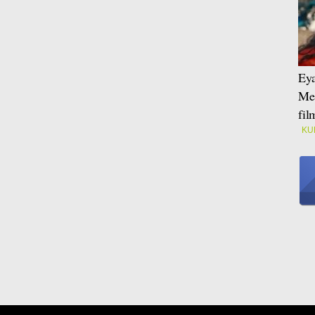
Eya
Mei
fi
KU