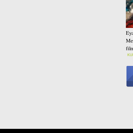
Eya
Mei
fi
KU