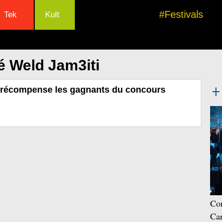
#Festivals
Tek
Kult
é Weld Jam3iti
 récompense les gagnants du concours
Con
Car