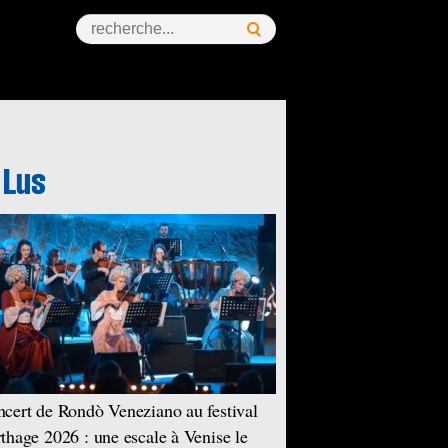
cert de Rondò Veneziano au festival
thage 2026 : une escale à Venise le