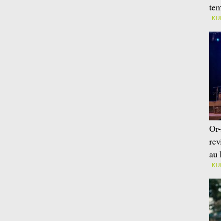
tem
KU
Or-
rev
au 
KU