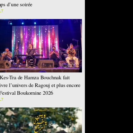
ps d’une soirée
LT
Kes-Tra de Hamza Bouchnak fait
ivre l’univers de Ragouj et plus encore
Festival Boukornine 2026
LT