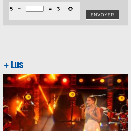
5
−
=
3
ENVOYER