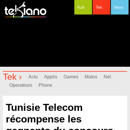
Kult
Tek
Ness
#Festivals
Tek ›
Actu
Applis
Games
Matos
Net
Operateurs
Phone
Tunisie Telecom
récompense les