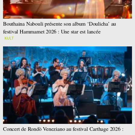
Bouthaina Nabouli présente son album ‘Doulicha’ au
festival Hammamet 2026 : Une star est lancée
KULT
Concert de Rondò Veneziano au festival Carthage 2026 :