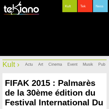
Kult
Tek
Ness
#Festivals
Kult ›
Actu
Art
Cinema
Event
Musik
Pub
FIFAK 2015 : Palmarès
de la 30ème édition du
Festival International Du