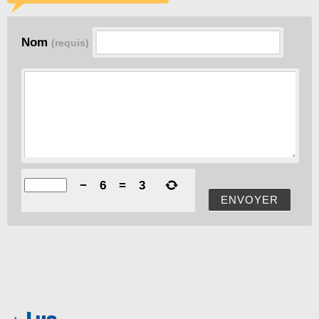
Nom
(requis)
−
6
=
3
ENVOYER