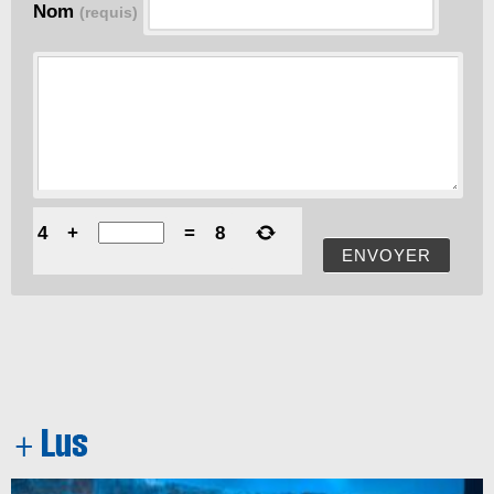
Nom
(requis)
4
+
=
8
ENVOYER