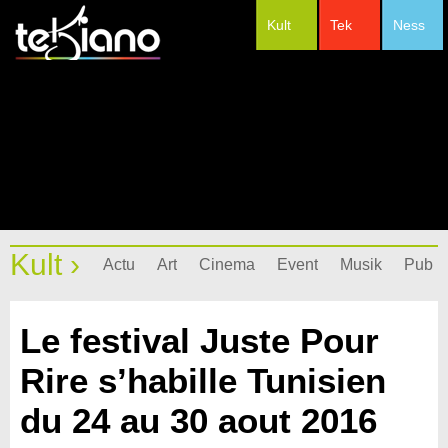
Kult
Tek
Ness
#Festivals
Kult ›
Actu
Art
Cinema
Event
Musik
Pub
Le festival Juste Pour
Rire s’habille Tunisien
du 24 au 30 aout 2016