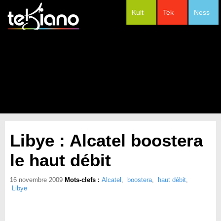
Kult
Tek
Ness
#Festivals
Libye : Alcatel boostera
le haut débit
16 novembre 2009
Mots-clefs :
Alcatel
,
boostera
,
haut débit
,
Libye