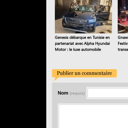
Genesis débarque en Tunisie en
Gnawa
partenariat avec Alpha Hyundai
Festi
Motor : le luxe automobile
trans
coréen est là
stamb
Nom
(requis)