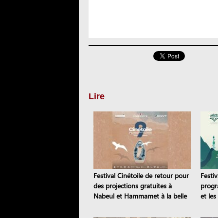
Lire
Festival Cinétoile de retour pour
Festi
des projections gratuites à
progr
Nabeul et Hammamet à la belle
et le
étoile
artist