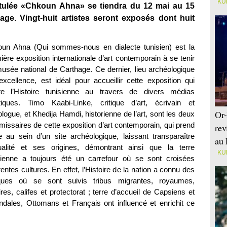
KU
titulée «Chkoun Ahna» se tiendra du 12 mai au 15
age. Vingt-huit artistes seront exposés dont huit
un Ahna (Qui sommes-nous en dialecte tunisien) est la
ière exposition internationale d’art contemporain à se tenir
usée national de Carthage. Ce dernier, lieu archéologique
excellence, est idéal pour accueillir cette exposition qui
ète l’Histoire tunisienne au travers de divers médias
stiques. Timo Kaabi-Linke, critique d’art, écrivain et
Or-
ologue, et Khedija Hamdi, historienne de l’art, sont les deux
issaires de cette exposition d’art contemporain, qui prend
rev
e au sein d’un site archéologique, laissant transparaître
au 
tualité et ses origines, démontrant ainsi que la terre
KU
sienne a toujours été un carrefour où se sont croisées
rentes cultures. En effet, l’Histoire de la nation a connu des
ques où se sont suivis tribus migrantes, royaumes,
res, califes et protectorat ; terre d’accueil de Capsiens et
dales, Ottomans et Français ont influencé et enrichit ce