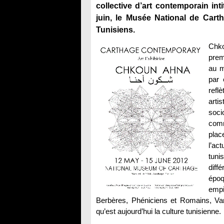
collective d’art contemporain in
juin, le Musée National de Carth
Tunisiens.
Chko
prem
au m
par 
refl
arti
soci
comm
plac
l’ac
tuni
diffé
épo
empi
Berbères, Phéniciens et Romains, Van
qu’est aujourd’hui la culture tunisienne.