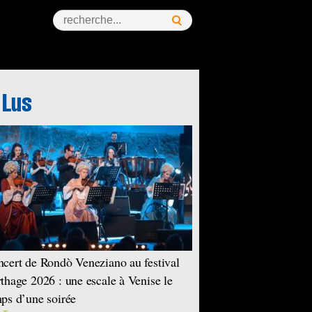
cert de Rondò Veneziano au festival
thage 2026 : une escale à Venise le
ps d’une soirée