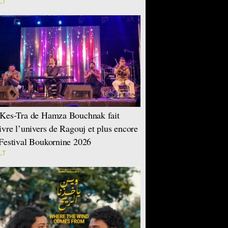
LT
Kes-Tra de Hamza Bouchnak fait
ivre l’univers de Ragouj et plus encore
Festival Boukornine 2026
LT