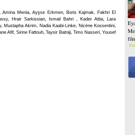
, Amina Menia, Ayşse Erkmen, Boris Kajmak, Fakhri El
sy, Hrair Sarkissian, Ismail Bahri , Kader Attia, Lara
Eya
, Mustapha Akrim, Nadia Kaabi-Linke, Nicène Kossentini,
Mei
 Afif, Sirine Fattouh, Taysir Batniji, Timo Nasseri, Yousef
fi
KU