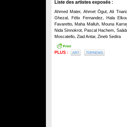
Liste des artistes exposés :
Ahmed Mater, Ahmet Ögut, Ali Tnani
Ghezal, Félix Fernandez, Hala Elkous
Favaretto, Maha Malluh, Mouna Karray
Nida Sinnokrot, Pascal Hachem, Saâdane
Moscatello, Ziad Antar, Zineb Sedira
PLUS :
ART
TOPNEWS