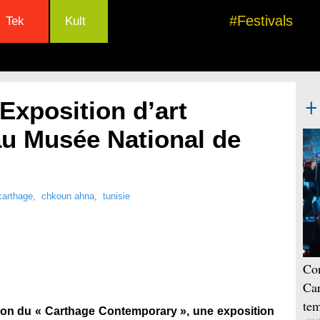
#Festivals
Tek
Kult
Exposition d’art
u Musée National de
carthage
,
chkoun ahna
,
tunisie
Con
Car
tem
tion du « Carthage Contemporary », une exposition