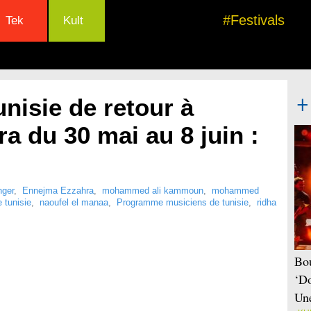
#Festivals
Tek
Kult
nisie de retour à
 du 30 mai au 8 juin :
nger
,
Ennejma Ezzahra
,
mohammed ali kammoun
,
mohammed
 tunisie
,
naoufel el manaa
,
Programme musiciens de tunisie
,
ridha
Bou
‘Do
Une