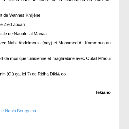
rt de Wannes Khlijène
te Zied Zouari
acle de Naoufel al Manaa
avec Nabil Abdelmoula (nay) et Mohamed Ali Kammoun au
rt de musique tunisienne et maghrébine avec Outail M’aoui
i» (Où ça, ici ?) de Ridha Diki& co
Tekiano
nue Habib Bourguiba