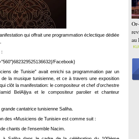
Or-
rev
anifestation qui offrait une programmation éclectique dédiée
au 
.
KU
 :
=”560″}682329525136632{/Facebook}
iciens de Tunisie” avait enrichi sa programmation par un
de la musique tunisienne, et ce à travers une exposition
 clôt la manifestation: le compositeur et chef d’orchestre
amid BelAljiya et le compositeur parolier et chanteur
grande cantatrice tunisienne Saliha.
on des «Musiciens de Tunisie» est comme suit :
de chants de l’ensemble Nacim.
 à Saliha dans le cadre de la célébration du 100ième