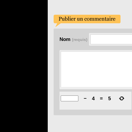
stamb
Nom
(requis)
−
4
=
5