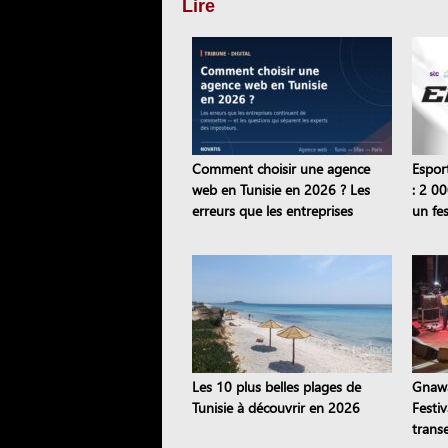
Lire
Comment choisir une agence
Espor
web en Tunisie en 2026 ? Les
: 2 00
erreurs que les entreprises
un fes
continuent de commettre
semai
Les 10 plus belles plages de
Gnawa
Tunisie à découvrir en 2026
Festi
trans