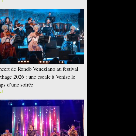
LT
cert de Rondò Veneziano au festival
thage 2026 : une escale à Venise le
ps d’une soirée
LT