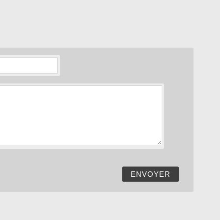
eli
pièces de théâtre
ENVOYER