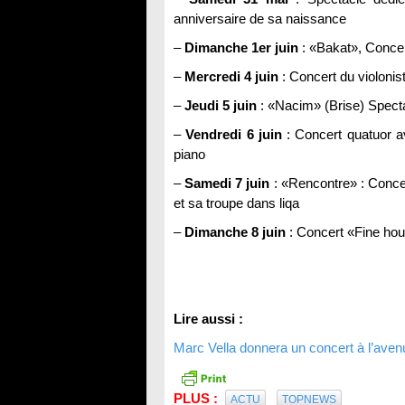
anniversaire de sa naissance
–
Dimanche 1er juin
: «Bakat», Conce
–
Mercredi 4 juin
: Concert du violonis
–
Jeudi 5 juin
: «Nacim» (Brise) Spect
–
Vendredi 6 juin
: Concert quatuor 
piano
–
Samedi 7 juin
: «Rencontre» : Conce
et sa troupe dans liqa
–
Dimanche 8 juin
: Concert «Fine houn
Lire aussi :
Marc Vella donnera un concert à l’ave
PLUS :
ACTU
TOPNEWS