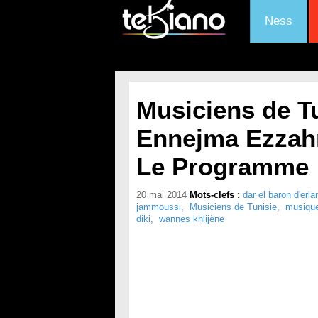
Ness
Musiciens de Tu
Ennejma Ezzahra
Le Programme
20 mai 2014
Mots-clefs :
dar el baron d'erla
jammoussi
,
Musiciens de Tunisie
,
musique
diki
,
wannes khlijène