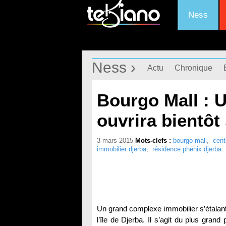
Ness
Ness ›
Actu
Chronique
Bourgo Mall : 
ouvrira bientôt
3 mars 2015
Mots-clefs :
bourgo mall
,
cent
immobilier djerba
,
résidence phénix djerba
Un grand complexe immobilier s’étalant
l’île de Djerba. Il s’agit du plus gra