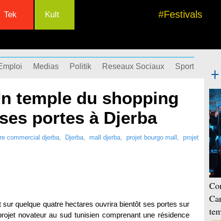
#Festivals
Tek
Kult
Emploi
Medias
Politik
Reseaux Sociaux
Sport
Succ
Un temple du shopping
 ses portes à Djerba
re commercial djerba
,
Djerba
,
mall djerba
,
projet bourgo mall
,
projet
Con
Car
 sur quelque quatre hectares ouvrira bientôt ses portes sur
tem
nd projet novateur au sud tunisien comprenant une résidence