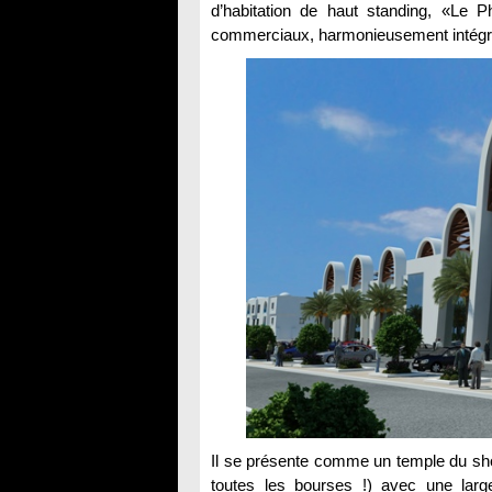
d’habitation de haut standing, «Le P
commerciaux, harmonieusement intégré à
Il se présente comme un temple du sho
toutes les bourses !) avec une lar