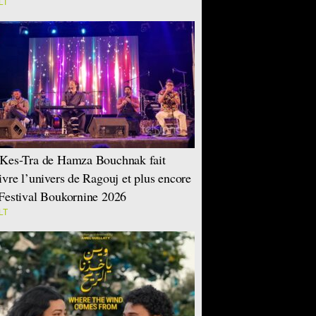
LT
Kes-Tra de Hamza Bouchnak fait
ivre l’univers de Ragouj et plus encore
Festival Boukornine 2026
LT