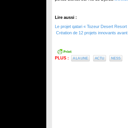
Lire aussi :
Le projet qatari « Tozeur Desert Resor
Création de 12 projets innovants avant f
PLUS :
A LA UNE
ACTU
NESS