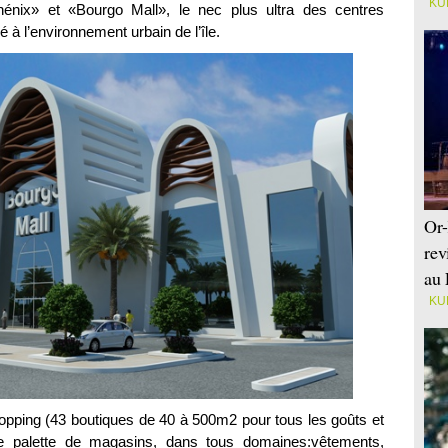
KU
hénix» et «Bourgo Mall», le nec plus ultra des centres
 l’environnement urbain de l’île.
Or-
rev
au 
KU
pping (43 boutiques de 40 à 500m2 pour tous les goûts et
ge palette de magasins, dans tous domaines:vêtements,