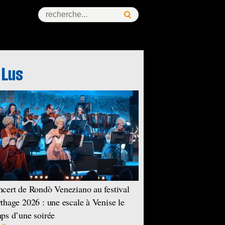
ess Story
cert de Rondò Veneziano au festival
thage 2026 : une escale à Venise le
ps d’une soirée