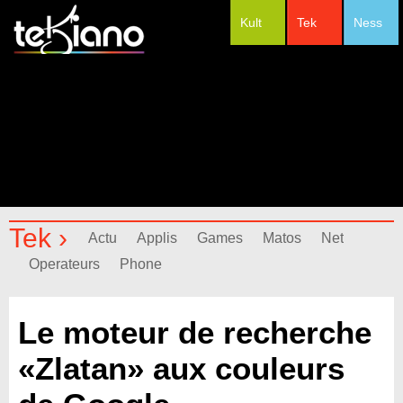
Kult
Tek
Ness
#Festivals
Tek ›
Actu
Applis
Games
Matos
Net
Operateurs
Phone
Le moteur de recherche
«Zlatan» aux couleurs