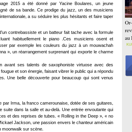
age 2015 a été donné par Yacine Boulares, un jeune
agné de sa bande. Ce prodige du jazz, un des musiciens
nternationale, a su séduire les plus hésitants et faire taper
Or-
rev
un contrebassiste et un batteur fait tache avec la formule
au 
luant habituellement le piano .Ces musiciens osent et
KU
dosser par exemple les couleurs du jazz à un mouwachah
a », un réarrangement surprenant qui exporte le charme
 avant ses talents de saxophoniste virtuose avec des
ougue et son énergie, faisant vibrer le public qui a répondu
es. Une belle découverte pour beaucoup qui sont venus
 par Irma, la franco camerounaise, dotée de ses guitares,
e suite dans la salle et au-delà. Une entrée envoutante qui
ces et des reprises de tubes. « Rolling in the Deep », « no
ickael Jackson, une passion envers le chanteur américain
n moonwalk sur scène.