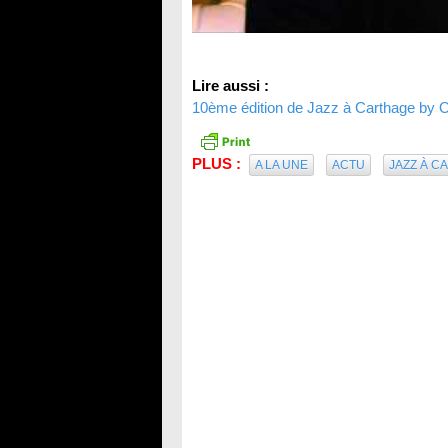
Lire aussi :
10ème édition de Jazz à Carthage by O
PLUS :
A LA UNE
ACTU
JAZZ À C