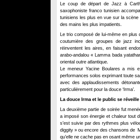
Le coup de départ de Jazz à Carth
saxophoniste franco tunisien accomp
tunisiens les plus en vue sur la scène i
des mains les plus impatients.
Le trio composé de lui-même en plus d’
coutumière des groupes de jazz inc
réinventent les aires, en faisant en
arabo-andalou « Lamma bada yatathann
oriental outre atlantique.
Le meneur Yacine Boulares a mis en
performances solos exprimant toute sa f
avec des applaudissements détonant
particulièrement pour la douce ‘Irma’.
La douce Irma et le public se réveille
La deuxième partie de soirée fut menée
a imposé son énergie et chaleur tout d
s’est suivie par des rythmes plus vélo
diggity » ou encore des chansons de M
qu’elle ne cache pas en osant même u