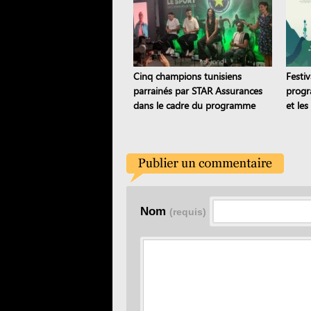
Cinq champions tunisiens
Festi
parrainés par STAR Assurances
progr
dans le cadre du programme
et le
Road to the STAR
artist
Nom
(requis)