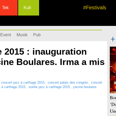
#Festivals
Tek
Kult
Event
Musik
Pub
 2015 : inauguration
ine Boulares. Irma a mis
,
concert jazz à carthage 2015
,
concert palais des congrès
,
concert
z à carthage 2015
,
soirée jazz à carthage 2015
,
yacine boulares
Bou
‘Do
Une