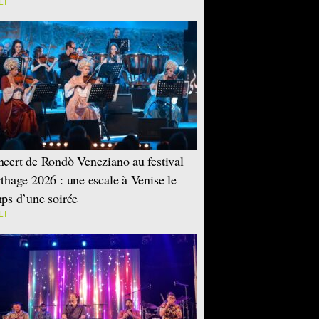
LT
cert de Rondò Veneziano au festival
thage 2026 : une escale à Venise le
ps d’une soirée
LT