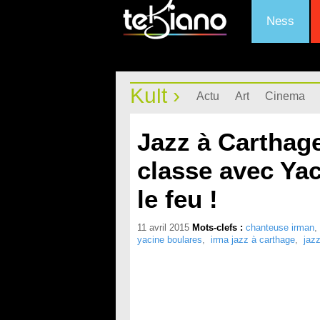
Ness
Kult ›
Actu
Art
Cinema
Jazz à Carthage
classe avec Yac
le feu !
11 avril 2015
Mots-clefs :
chanteuse irman
yacine boulares
,
irma jazz à carthage
,
jaz