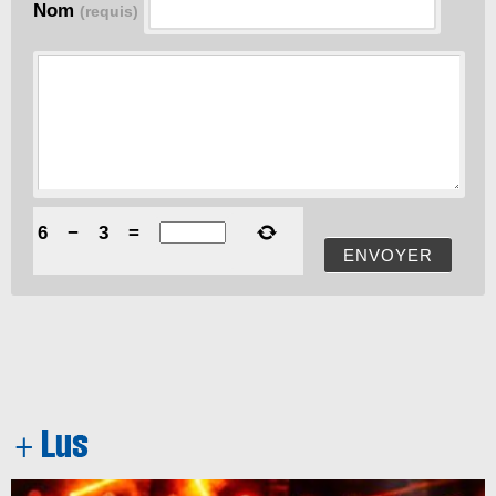
Nom
(requis)
6
−
3
=
ENVOYER