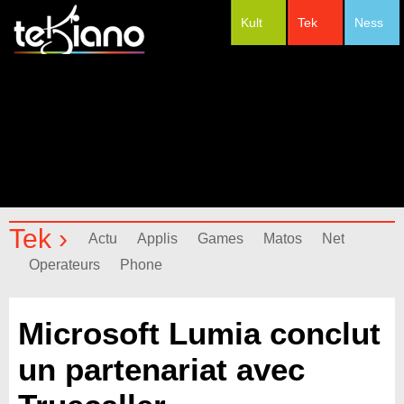
Kult
Tek
Ness
#Festivals
Tek ›
Actu
Applis
Games
Matos
Net
Operateurs
Phone
Microsoft Lumia conclut
un partenariat avec