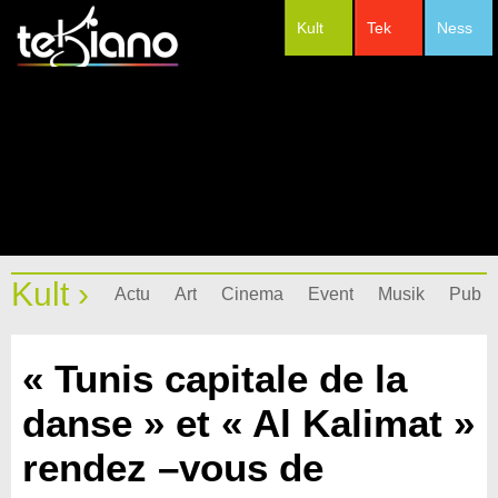
Kult
Tek
Ness
#Festivals
Kult ›
Actu
Art
Cinema
Event
Musik
Pub
« Tunis capitale de la
danse » et « Al Kalimat »
rendez –vous de