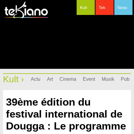
Kult
Tek
Ness
#Festivals
Kult ›
Actu
Art
Cinema
Event
Musik
Pub
39ème édition du
festival international de
Dougga : Le programme