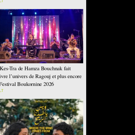
LT
Kes-Tra de Hamza Bouchnak fait
ivre l’univers de Ragouj et plus encore
Festival Boukornine 2026
LT