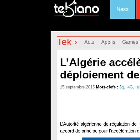
Ness
Tek ›
Actu
Applis
Games
L’Algérie accél
déploiement de
15 septembre 2015
Mots-clefs :
3g
,
4G
,
a
L’Autorité algérienne de régulation 
accord de principe pour l’accélération 