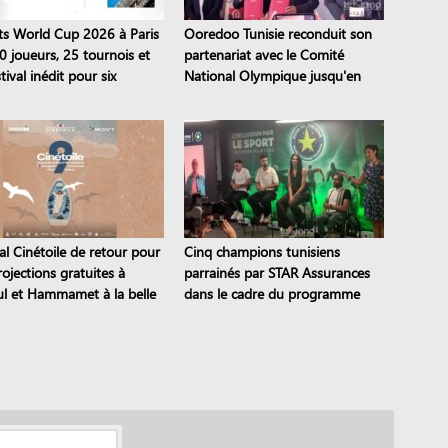
ts World Cup 2026 à Paris
Ooredoo Tunisie reconduit son
0 joueurs, 25 tournois et
partenariat avec le Comité
tival inédit pour six
National Olympique jusqu'en
nes
2028
al Cinétoile de retour pour
Cinq champions tunisiens
ojections gratuites à
parrainés par STAR Assurances
l et Hammamet à la belle
dans le cadre du programme
Road to the STAR