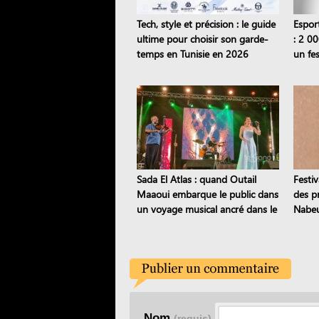
Tech, style et précision : le guide
Espor
ultime pour choisir son garde-
: 2 00
temps en Tunisie en 2026
un fes
semai
Sada El Atlas : quand Outail
Festiv
Maaoui embarque le public dans
des pr
un voyage musical ancré dans le
Nabeu
patrimoine
étoile
Nom
(requis)