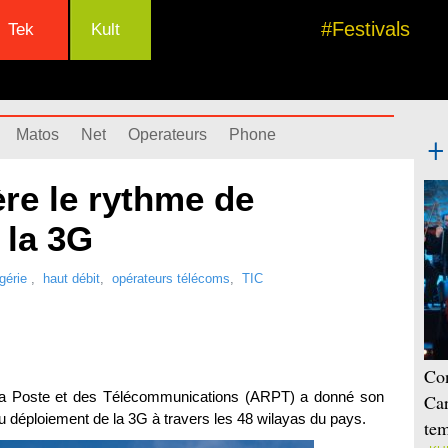
#Festivals
Tek
Kult
Matos
Net
Operateurs
Phone
ère le rythme de
 la 3G
lgérie
,
haut débit
,
opérateurs télécoms
,
TIC
Con
de la Poste et des Télécommunications (ARPT) a donné son
Car
du déploiement de la 3G à travers les 48 wilayas du pays.
tem