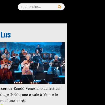
cert de Rondò Veneziano au festival
thage 2026 : une escale à Venise le
ps d’une soirée