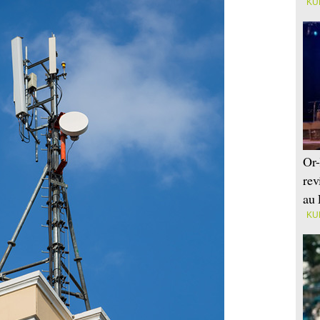
KU
Or-
rev
au 
KU