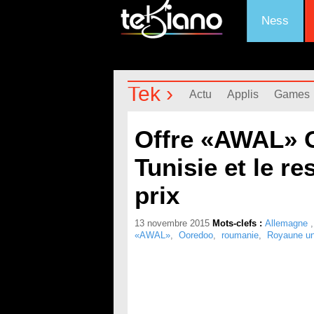
Ness
Tek ›
Actu
Applis
Games
Offre «AWAL» O
Tunisie et le 
prix
13 novembre 2015
Mots-clefs :
Allemagne
«AWAL»
,
Ooredoo
,
roumanie
,
Royaune un