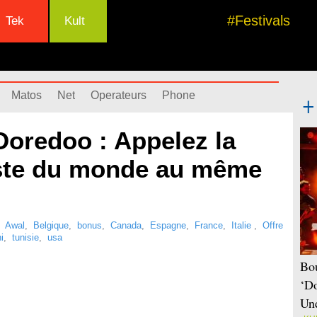
#Festivals
Tek
Kult
Matos
Net
Operateurs
Phone
oredoo : Appelez la
reste du monde au même
,
Awal
,
Belgique
,
bonus
,
Canada
,
Espagne
,
France
,
Italie
,
Offre
i
,
tunisie
,
usa
Bou
‘Do
Une