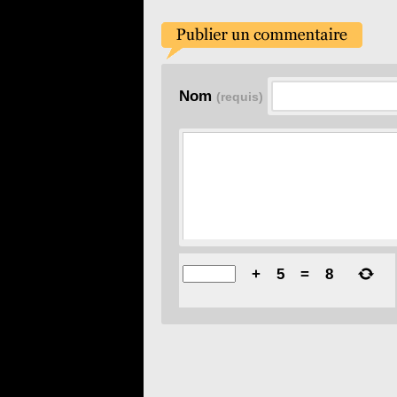
Nom
(requis)
+
5
=
8