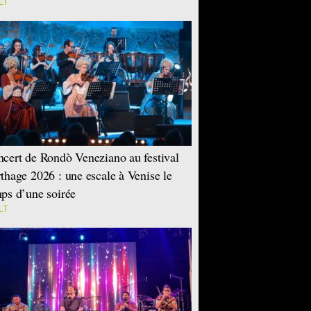
LT
cert de Rondò Veneziano au festival
thage 2026 : une escale à Venise le
ps d’une soirée
LT