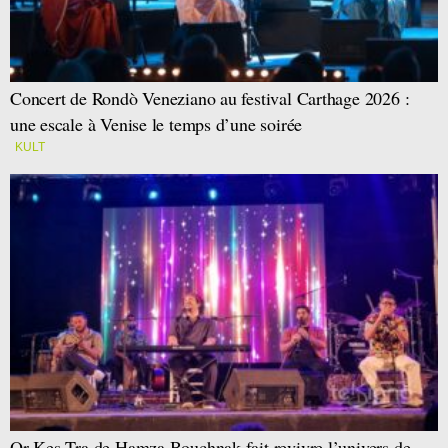
Concert de Rondò Veneziano au festival Carthage 2026 :
une escale à Venise le temps d’une soirée
KULT
Or-Kes-Tra de Hamza Bouchnak fait revivre l’univers de