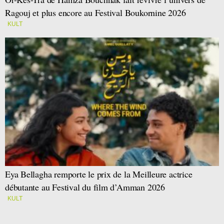
Ragouj et plus encore au Festival Boukornine 2026
KULT
Eya Bellagha remporte le prix de la Meilleure actrice
débutante au Festival du film d’Amman 2026
KULT