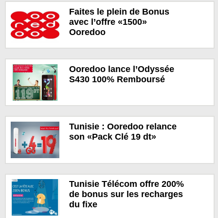
Faites le plein de Bonus
avec l’offre «1500»
Ooredoo
Ooredoo lance l’Odyssée
S430 100% Remboursé
Tunisie : Ooredoo relance
son «Pack Clé 19 dt»
Tunisie Télécom offre 200%
de bonus sur les recharges
du fixe