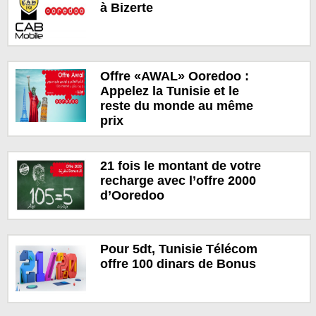
à Bizerte
Offre «AWAL» Ooredoo :
Appelez la Tunisie et le
reste du monde au même
prix
21 fois le montant de votre
recharge avec l’offre 2000
d’Ooredoo
Pour 5dt, Tunisie Télécom
offre 100 dinars de Bonus