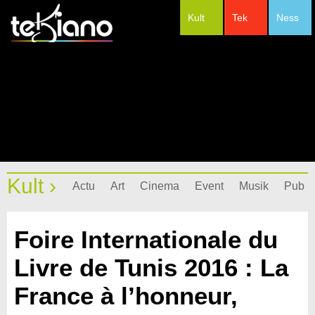
Kult
Tek
Ness
#Festivals
Kult ›
Actu
Art
Cinema
Event
Musik
Pub
Foire Internationale du
Livre de Tunis 2016 : La
France à l’honneur,