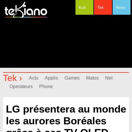
Kult
Tek
Ness
#Festivals
Tek ›
Actu
Applis
Games
Matos
Net
Operateurs
Phone
LG présentera au monde
les aurores Boréales