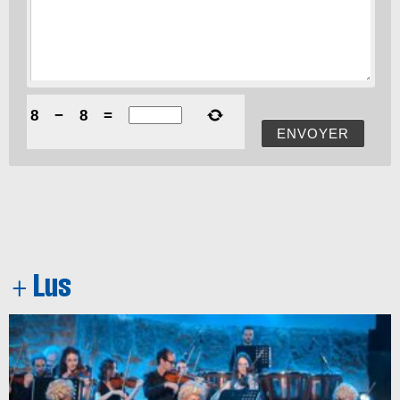
8
−
8
=
ENVOYER