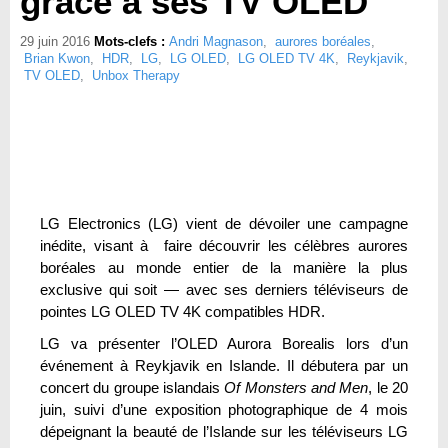
grâce à ses TV OLED
29 juin 2016
Mots-clefs :
Andri Magnason
,
aurores boréales
,
Brian Kwon
,
HDR
,
LG
,
LG OLED
,
LG OLED TV 4K
,
Reykjavik
,
TV OLED
,
Unbox Therapy
LG Electronics (LG) vient de dévoiler une campagne
inédite, visant à faire découvrir les célèbres aurores
boréales au monde entier de la manière la plus
exclusive qui soit — avec ses derniers téléviseurs de
pointes LG OLED TV 4K compatibles HDR.
LG va présenter l’OLED Aurora Borealis lors d’un
événement à Reykjavik en Islande. Il débutera par un
concert du groupe islandais
Of Monsters and Men
, le 20
juin, suivi d’une exposition photographique de 4 mois
dépeignant la beauté de l’Islande sur les téléviseurs LG